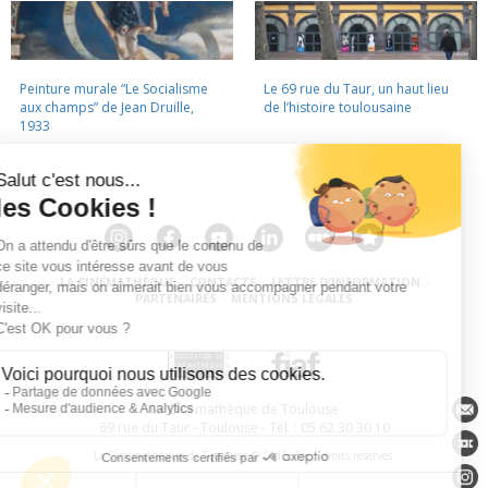
Peinture murale “Le Socialisme
Le 69 rue du Taur, un haut lieu
aux champs” de Jean Druille,
de l’histoire toulousaine
1933
LA CINÉMATHÈQUE
·
CONTACTS
·
LETTRE D'INFORMATION
·
PARTENAIRES
·
MENTIONS LÉGALES
La Cinémathèque de Toulouse
69 rue du Taur - Toulouse - Tél. : 05 62 30 30 10
La Cinémathèque de Toulouse © 2015. Tous droits réservés.