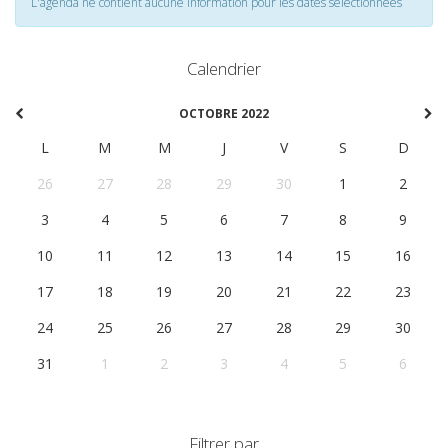
L'agenda ne contient aucune information pour les dates selectionnées
Calendrier
OCTOBRE 2022
L
M
M
J
V
S
D
26
27
28
29
30
1
2
3
4
5
6
7
8
9
10
11
12
13
14
15
16
17
18
19
20
21
22
23
24
25
26
27
28
29
30
31
1
2
3
4
5
6
Filtrer par