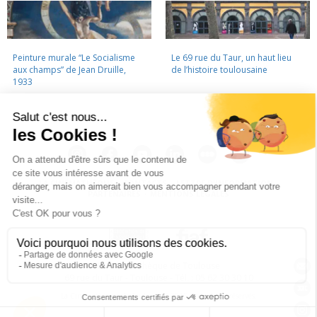
Peinture murale “Le Socialisme
Le 69 rue du Taur, un haut lieu
aux champs” de Jean Druille,
de l’histoire toulousaine
1933
LA CINÉMATHÈQUE
·
CONTACTS
·
LETTRE D'INFORMATION
·
PARTENAIRES
·
MENTIONS LÉGALES
La Cinémathèque de Toulouse
69 rue du Taur - Toulouse - Tél. : 05 62 30 30 10
La Cinémathèque de Toulouse © 2015. Tous droits réservés.