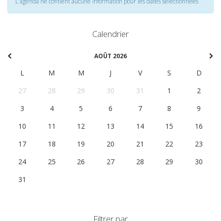
L'agenda ne contient aucune information pour les dates selectionnées
Calendrier
AOÛT 2026
L
M
M
J
V
S
D
27
28
29
30
31
1
2
3
4
5
6
7
8
9
10
11
12
13
14
15
16
17
18
19
20
21
22
23
24
25
26
27
28
29
30
31
1
2
3
4
5
6
Filtrer par