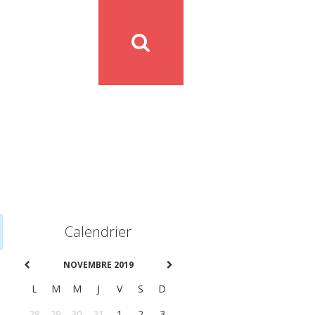
Calendrier
NOVEMBRE 2019
L
M
M
J
V
S
D
28
29
30
31
1
2
3