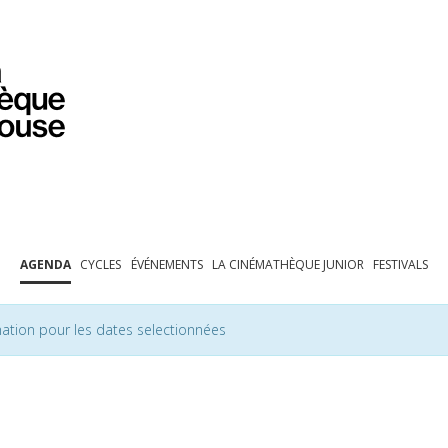
PROGRAMMATION
EXPOSITIONS
COLLECTIONS
COLLECTIONS EN LIGNE
BIBLIOTHÈQUE
ÉDUCATION
ESPACE PRO
AGENDA
CYCLES
ÉVÉNEMENTS
LA CINÉMATHÈQUE JUNIOR
FESTIVALS
ation pour les dates selectionnées