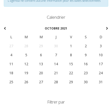
L'agenda ne contient aucune information pour les dates selectionnées
Calendrier
OCTOBRE 2021
L
M
M
J
V
S
D
27
28
29
30
1
2
3
4
5
6
7
8
9
10
11
12
13
14
15
16
17
18
19
20
21
22
23
24
25
26
27
28
29
30
31
Filtrer par