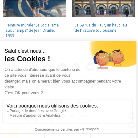
Peinture murale “Le Socialisme
Le 69 rue du Taur, un haut lieu
aux champs” de Jean Druille,
de l’histoire toulousaine
1933
LA CINÉMATHÈQUE
·
CONTACTS
·
LETTRE D'INFORMATION
·
PARTENAIRES
·
MENTIONS LÉGALES
La Cinémathèque de Toulouse
69 rue du Taur - Toulouse - Tél. : 05 62 30 30 10
La Cinémathèque de Toulouse © 2015. Tous droits réservés.