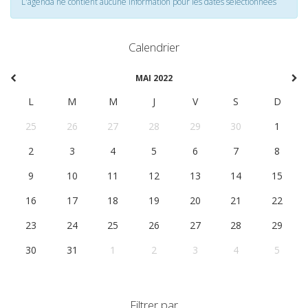
L'agenda ne contient aucune information pour les dates selectionnées
Calendrier
MAI 2022
L
M
M
J
V
S
D
25
26
27
28
29
30
1
2
3
4
5
6
7
8
9
10
11
12
13
14
15
16
17
18
19
20
21
22
23
24
25
26
27
28
29
30
31
1
2
3
4
5
Filtrer par