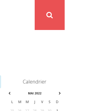
Calendrier
MAI 2022
L
M
M
J
V
S
D
25
26
27
28
29
30
1