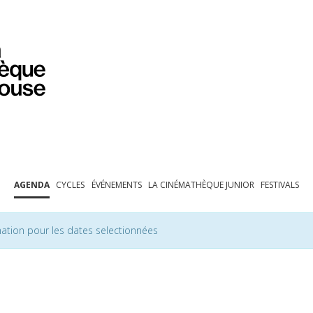
PROGRAMMATION
EXPOSITIONS
COLLECTIONS
COLLECTIONS EN LIGNE
BIBLIOTHÈQUE
ÉDUCATION
ESPACE PRO
AGENDA
CYCLES
ÉVÉNEMENTS
LA CINÉMATHÈQUE JUNIOR
FESTIVALS
ation pour les dates selectionnées