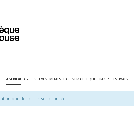
PROGRAMMATION
EXPOSITIONS
COLLECTIONS
COLLECTIONS EN LIGNE
BIBLIOTHÈQUE
ÉDUCATION
ESPACE PRO
AGENDA
CYCLES
ÉVÉNEMENTS
LA CINÉMATHÈQUE JUNIOR
FESTIVALS
ation pour les dates selectionnées