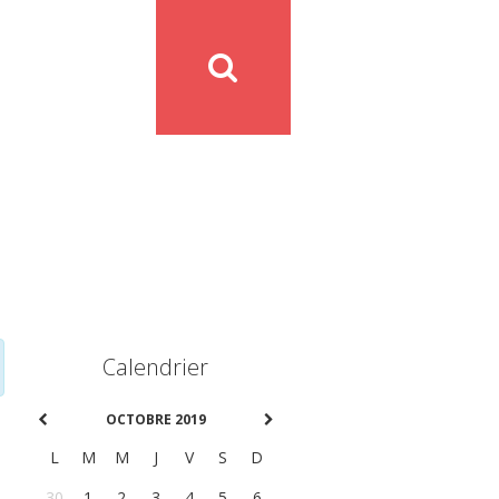
Calendrier
OCTOBRE 2019
L
M
M
J
V
S
D
30
1
2
3
4
5
6