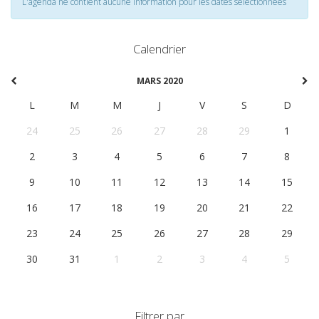
L'agenda ne contient aucune information pour les dates selectionnées
Calendrier
MARS 2020
L
M
M
J
V
S
D
24
25
26
27
28
29
1
2
3
4
5
6
7
8
9
10
11
12
13
14
15
16
17
18
19
20
21
22
23
24
25
26
27
28
29
30
31
1
2
3
4
5
Filtrer par