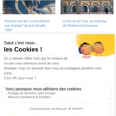
Peinture murale “Le Socialisme
Le 69 rue du Taur, un haut lieu
aux champs” de Jean Druille,
de l’histoire toulousaine
1933
LA CINÉMATHÈQUE
·
CONTACTS
·
LETTRE D'INFORMATION
·
PARTENAIRES
·
MENTIONS LÉGALES
La Cinémathèque de Toulouse
69 rue du Taur - Toulouse - Tél. : 05 62 30 30 10
La Cinémathèque de Toulouse © 2015. Tous droits réservés.