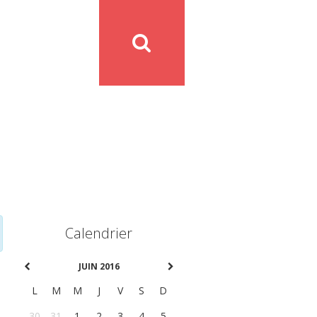
Calendrier
JUIN 2016
L
M
M
J
V
S
D
30
31
1
2
3
4
5