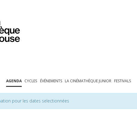
PROGRAMMATION
EXPOSITIONS
COLLECTIONS
COLLECTIONS EN LIGNE
BIBLIOTHÈQUE
ÉDUCATION
ESPACE PRO
AGENDA
CYCLES
ÉVÉNEMENTS
LA CINÉMATHÈQUE JUNIOR
FESTIVALS
ation pour les dates selectionnées