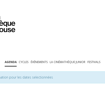
PROGRAMMATION
EXPOSITIONS
COLLECTIONS
COLLECTIONS EN LIGNE
BIBLIOTHÈQUE
ÉDUCATION
ESPACE PRO
AGENDA
CYCLES
ÉVÉNEMENTS
LA CINÉMATHÈQUE JUNIOR
FESTIVALS
ation pour les dates selectionnées