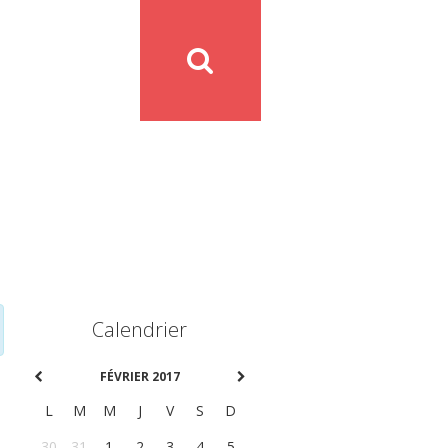
Calendrier
FÉVRIER 2017
L
M
M
J
V
S
D
30
31
1
2
3
4
5