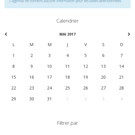
L'agenda ne contient aucune information pour les dates selectionnées
Calendrier
MAI 2017
L
M
M
J
V
S
D
1
2
3
4
5
6
7
8
9
10
11
12
13
14
15
16
17
18
19
20
21
22
23
24
25
26
27
28
29
30
31
1
2
3
4
Filtrer par