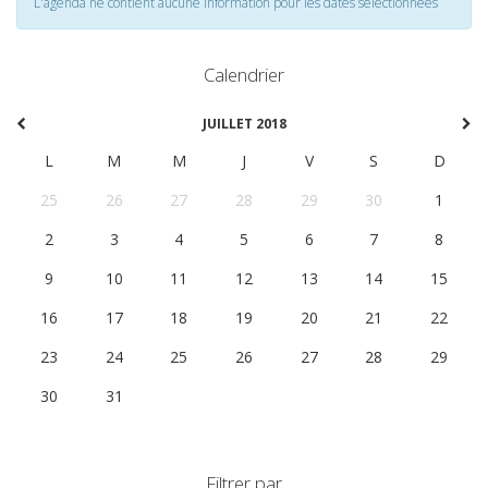
L'agenda ne contient aucune information pour les dates selectionnées
Calendrier
JUILLET 2018
L
M
M
J
V
S
D
25
26
27
28
29
30
1
2
3
4
5
6
7
8
9
10
11
12
13
14
15
16
17
18
19
20
21
22
23
24
25
26
27
28
29
30
31
1
2
3
4
5
Filtrer par