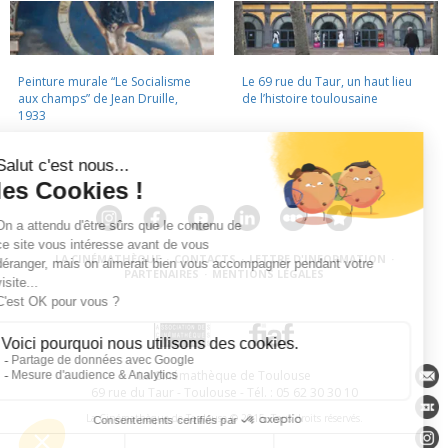
Peinture murale “Le Socialisme
Le 69 rue du Taur, un haut lieu
aux champs” de Jean Druille,
de l’histoire toulousaine
1933
LA CINÉMATHÈQUE
·
CONTACTS
·
LETTRE D'INFORMATION
·
PARTENAIRES
·
MENTIONS LÉGALES
La Cinémathèque de Toulouse
69 rue du Taur - Toulouse - Tél. : 05 62 30 30 10
La Cinémathèque de Toulouse © 2015. Tous droits réservés.