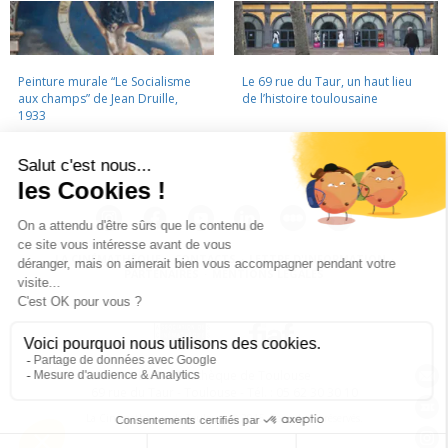
Peinture murale “Le Socialisme
Le 69 rue du Taur, un haut lieu
aux champs” de Jean Druille,
de l’histoire toulousaine
1933
LA CINÉMATHÈQUE
·
CONTACTS
·
LETTRE D'INFORMATION
·
PARTENAIRES
·
MENTIONS LÉGALES
La Cinémathèque de Toulouse
69 rue du Taur - Toulouse - Tél. : 05 62 30 30 10
La Cinémathèque de Toulouse © 2015. Tous droits réservés.