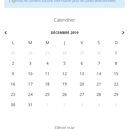
L'agenda ne contient aucune information pour les dates selectionnées
Calendrier
DÉCEMBRE 2019
L
M
M
J
V
S
D
25
26
27
28
29
30
1
2
3
4
5
6
7
8
9
10
11
12
13
14
15
16
17
18
19
20
21
22
23
24
25
26
27
28
29
30
31
1
2
3
4
5
Filtrer par