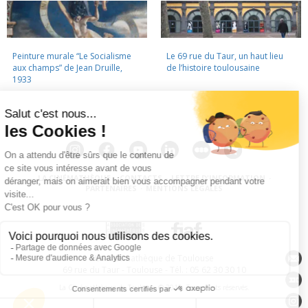
Peinture murale “Le Socialisme
Le 69 rue du Taur, un haut lieu
aux champs” de Jean Druille,
de l’histoire toulousaine
1933
LA CINÉMATHÈQUE
·
CONTACTS
·
LETTRE D'INFORMATION
·
PARTENAIRES
·
MENTIONS LÉGALES
La Cinémathèque de Toulouse
69 rue du Taur - Toulouse - Tél. : 05 62 30 30 10
La Cinémathèque de Toulouse © 2015. Tous droits réservés.