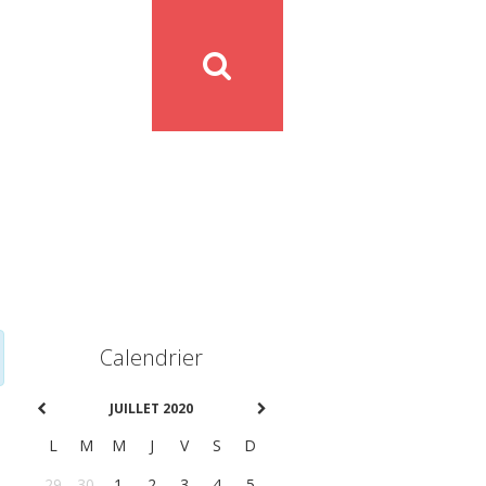
Calendrier
JUILLET 2020
L
M
M
J
V
S
D
29
30
1
2
3
4
5