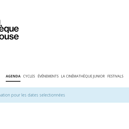
PROGRAMMATION
EXPOSITIONS
COLLECTIONS
COLLECTIONS EN LIGNE
BIBLIOTHÈQUE
ÉDUCATION
ESPACE PRO
AGENDA
CYCLES
ÉVÉNEMENTS
LA CINÉMATHÈQUE JUNIOR
FESTIVALS
ation pour les dates selectionnées