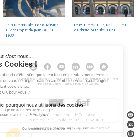
Peinture murale “Le Socialisme
Le 69 rue du Taur, un haut lieu
aux champs” de Jean Druille,
de l’histoire toulousaine
1933
LA CINÉMATHÈQUE
·
CONTACTS
·
LETTRE D'INFORMATION
·
PARTENAIRES
·
MENTIONS LÉGALES
La Cinémathèque de Toulouse
69 rue du Taur - Toulouse - Tél. : 05 62 30 30 10
La Cinémathèque de Toulouse © 2015. Tous droits réservés.