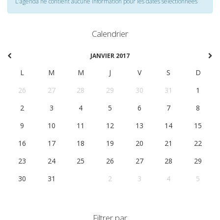
L'agenda ne contient aucune information pour les dates selectionnées
Calendrier
JANVIER 2017
L
M
M
J
V
S
D
26
27
28
29
30
31
1
2
3
4
5
6
7
8
9
10
11
12
13
14
15
16
17
18
19
20
21
22
23
24
25
26
27
28
29
30
31
1
2
3
4
5
Filtrer par