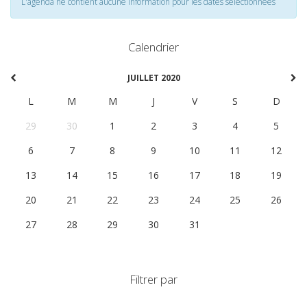
L'agenda ne contient aucune information pour les dates selectionnées
Calendrier
JUILLET 2020
L
M
M
J
V
S
D
29
30
1
2
3
4
5
6
7
8
9
10
11
12
13
14
15
16
17
18
19
20
21
22
23
24
25
26
27
28
29
30
31
1
2
Filtrer par