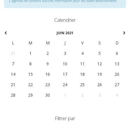
L'agenda ne contient aucune information pour les dates selectionnées
Calendrier
JUIN 2021
L
M
M
J
V
S
D
31
1
2
3
4
5
6
7
8
9
10
11
12
13
14
15
16
17
18
19
20
21
22
23
24
25
26
27
28
29
30
1
2
3
4
Filtrer par