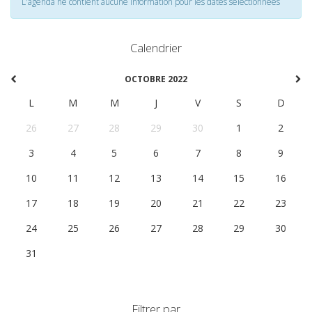
L'agenda ne contient aucune information pour les dates selectionnées
Calendrier
OCTOBRE 2022
L
M
M
J
V
S
D
26
27
28
29
30
1
2
3
4
5
6
7
8
9
10
11
12
13
14
15
16
17
18
19
20
21
22
23
24
25
26
27
28
29
30
31
1
2
3
4
5
6
Filtrer par