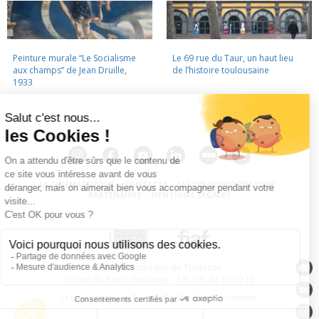
Peinture murale “Le Socialisme
Le 69 rue du Taur, un haut lieu
aux champs” de Jean Druille,
de l’histoire toulousaine
1933
LA CINÉMATHÈQUE
·
CONTACTS
·
LETTRE D'INFORMATION
·
PARTENAIRES
·
MENTIONS LÉGALES
La Cinémathèque de Toulouse
69 rue du Taur - Toulouse - Tél. : 05 62 30 30 10
La Cinémathèque de Toulouse © 2015. Tous droits réservés.