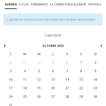
AGENDA
CYCLES
ÉVÉNEMENTS
LA CINÉMATHÈQUE JUNIOR
FESTIVALS
L'agenda ne contient aucune information pour les dates selectionnées
Calendrier
OCTOBRE 2022
L
M
M
J
V
S
D
26
27
28
29
30
1
2
3
4
5
6
7
8
9
10
11
12
13
14
15
16
17
18
19
20
21
22
23
24
25
26
27
28
29
30
31
1
2
3
4
5
6