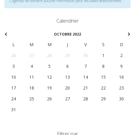
L'agenda ne contient aucune information pour les dates selectionnées
Calendrier
OCTOBRE 2022
L
M
M
J
V
S
D
26
27
28
29
30
1
2
3
4
5
6
7
8
9
10
11
12
13
14
15
16
17
18
19
20
21
22
23
24
25
26
27
28
29
30
31
1
2
3
4
5
6
Filtrer par