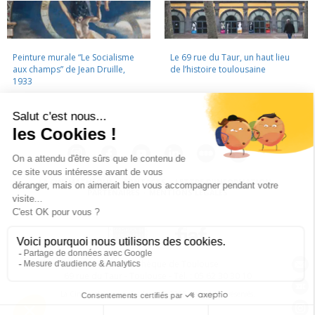
Peinture murale “Le Socialisme
Le 69 rue du Taur, un haut lieu
aux champs” de Jean Druille,
de l’histoire toulousaine
1933
LA CINÉMATHÈQUE
·
CONTACTS
·
LETTRE D'INFORMATION
·
PARTENAIRES
·
MENTIONS LÉGALES
La Cinémathèque de Toulouse
69 rue du Taur - Toulouse - Tél. : 05 62 30 30 10
La Cinémathèque de Toulouse © 2015. Tous droits réservés.