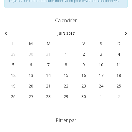
L'agenda ne contient aucune information pour les dates selectionnées
Calendrier
JUIN 2017
L
M
M
J
V
S
D
29
30
31
1
2
3
4
5
6
7
8
9
10
11
12
13
14
15
16
17
18
19
20
21
22
23
24
25
26
27
28
29
30
1
2
Filtrer par