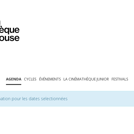
PROGRAMMATION
EXPOSITIONS
COLLECTIONS
COLLECTIONS EN LIGNE
BIBLIOTHÈQUE
ÉDUCATION
ESPACE PRO
AGENDA
CYCLES
ÉVÉNEMENTS
LA CINÉMATHÈQUE JUNIOR
FESTIVALS
ation pour les dates selectionnées