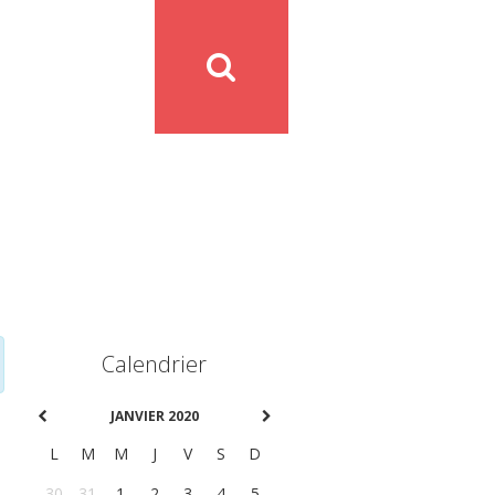
Calendrier
JANVIER 2020
L
M
M
J
V
S
D
30
31
1
2
3
4
5