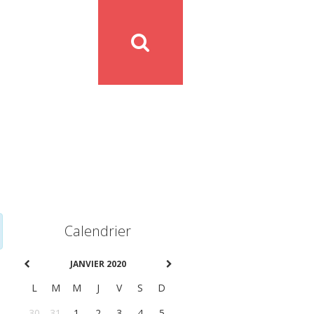
Calendrier
JANVIER 2020
L
M
M
J
V
S
D
30
31
1
2
3
4
5