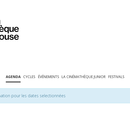
PROGRAMMATION
EXPOSITIONS
COLLECTIONS
COLLECTIONS EN LIGNE
BIBLIOTHÈQUE
ÉDUCATION
ESPACE PRO
AGENDA
CYCLES
ÉVÉNEMENTS
LA CINÉMATHÈQUE JUNIOR
FESTIVALS
ation pour les dates selectionnées