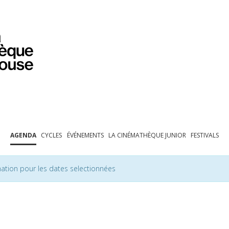
PROGRAMMATION
EXPOSITIONS
COLLECTIONS
COLLECTIONS EN LIGNE
BIBLIOTHÈQUE
ÉDUCATION
ESPACE PRO
AGENDA
CYCLES
ÉVÉNEMENTS
LA CINÉMATHÈQUE JUNIOR
FESTIVALS
ation pour les dates selectionnées