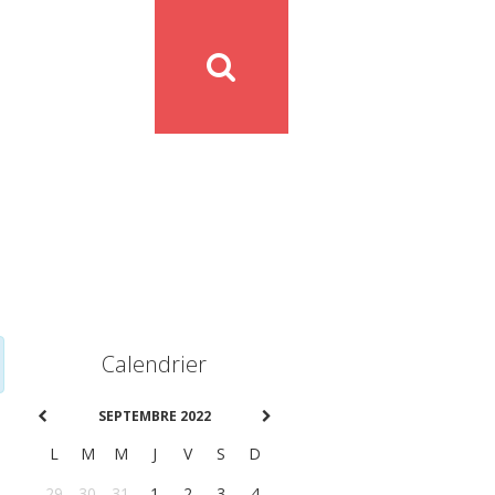
Calendrier
SEPTEMBRE 2022
L
M
M
J
V
S
D
29
30
31
1
2
3
4