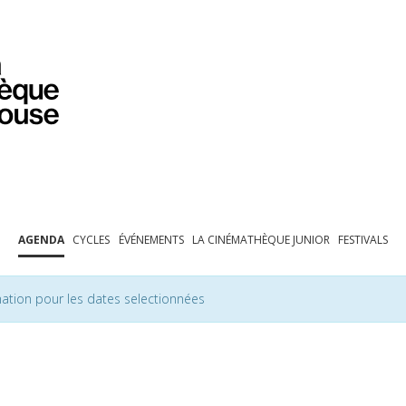
PROGRAMMATION
EXPOSITIONS
COLLECTIONS
COLLECTIONS EN LIGNE
BIBLIOTHÈQUE
ÉDUCATION
ESPACE PRO
AGENDA
CYCLES
ÉVÉNEMENTS
LA CINÉMATHÈQUE JUNIOR
FESTIVALS
ation pour les dates selectionnées