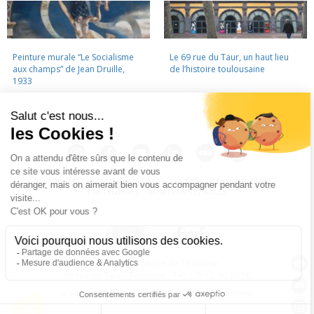
Peinture murale “Le Socialisme
Le 69 rue du Taur, un haut lieu
aux champs” de Jean Druille,
de l’histoire toulousaine
1933
LA CINÉMATHÈQUE
·
CONTACTS
·
LETTRE D'INFORMATION
·
PARTENAIRES
·
MENTIONS LÉGALES
La Cinémathèque de Toulouse
69 rue du Taur - Toulouse - Tél. : 05 62 30 30 10
La Cinémathèque de Toulouse © 2015. Tous droits réservés.