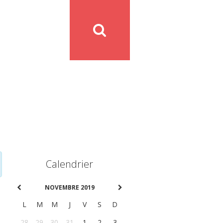
Calendrier
NOVEMBRE 2019
L
M
M
J
V
S
D
28
29
30
31
1
2
3