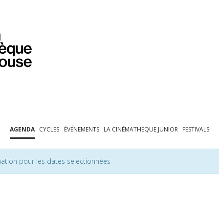
PROGRAMMATION
EXPOSITIONS
COLLECTIONS
COLLECTIONS EN LIGNE
BIBLIOTHÈQUE
ÉDUCATION
ESPACE PRO
AGENDA
CYCLES
ÉVÉNEMENTS
LA CINÉMATHÈQUE JUNIOR
FESTIVALS
ation pour les dates selectionnées