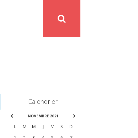
Calendrier
NOVEMBRE 2021
L
M
M
J
V
S
D
1
2
3
4
5
6
7