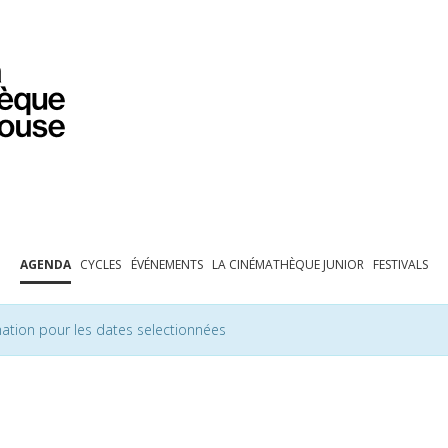
PROGRAMMATION
EXPOSITIONS
COLLECTIONS
COLLECTIONS EN LIGNE
BIBLIOTHÈQUE
ÉDUCATION
ESPACE PRO
AGENDA
CYCLES
ÉVÉNEMENTS
LA CINÉMATHÈQUE JUNIOR
FESTIVALS
ation pour les dates selectionnées