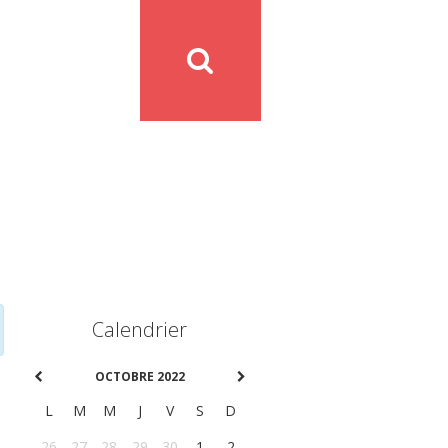
Calendrier
OCTOBRE 2022
L
M
M
J
V
S
D
26
27
28
29
30
1
2