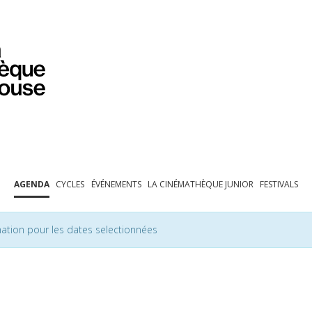
PROGRAMMATION
EXPOSITIONS
COLLECTIONS
COLLECTIONS EN LIGNE
BIBLIOTHÈQUE
ÉDUCATION
ESPACE PRO
AGENDA
CYCLES
ÉVÉNEMENTS
LA CINÉMATHÈQUE JUNIOR
FESTIVALS
ation pour les dates selectionnées