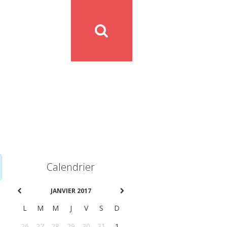
Calendrier
JANVIER 2017
L
M
M
J
V
S
D
26
27
28
29
30
31
1