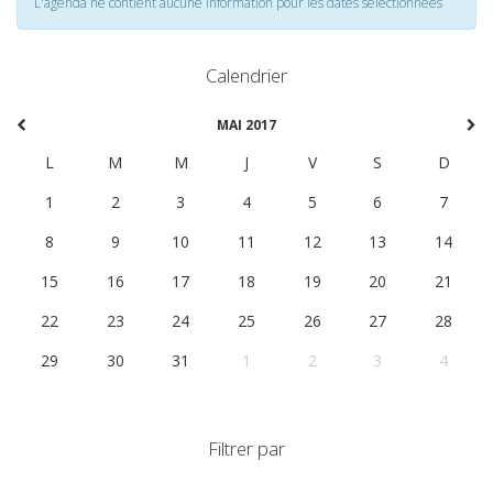
L'agenda ne contient aucune information pour les dates selectionnées
Calendrier
MAI 2017
L
M
M
J
V
S
D
1
2
3
4
5
6
7
8
9
10
11
12
13
14
15
16
17
18
19
20
21
22
23
24
25
26
27
28
29
30
31
1
2
3
4
Filtrer par