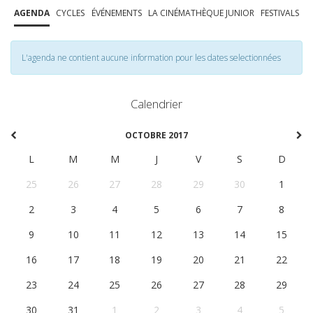
AGENDA
CYCLES
ÉVÉNEMENTS
LA CINÉMATHÈQUE JUNIOR
FESTIVALS
L'agenda ne contient aucune information pour les dates selectionnées
Calendrier
OCTOBRE 2017
L
M
M
J
V
S
D
25
26
27
28
29
30
1
2
3
4
5
6
7
8
9
10
11
12
13
14
15
16
17
18
19
20
21
22
23
24
25
26
27
28
29
30
31
1
2
3
4
5