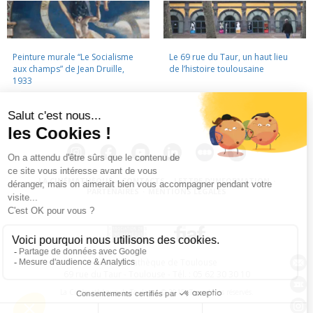
Peinture murale “Le Socialisme
Le 69 rue du Taur, un haut lieu
aux champs” de Jean Druille,
de l’histoire toulousaine
1933
LA CINÉMATHÈQUE
·
CONTACTS
·
LETTRE D'INFORMATION
·
PARTENAIRES
·
MENTIONS LÉGALES
La Cinémathèque de Toulouse
69 rue du Taur - Toulouse - Tél. : 05 62 30 30 10
La Cinémathèque de Toulouse © 2015. Tous droits réservés.