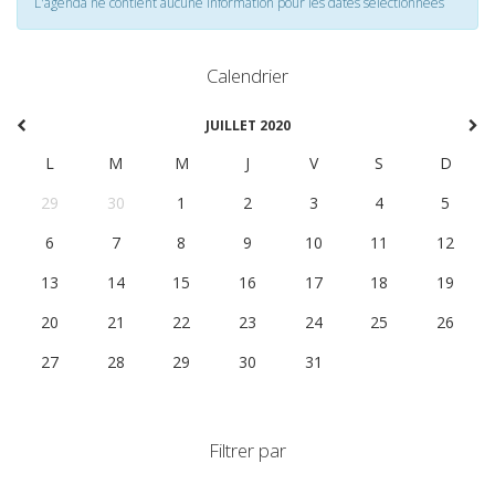
L'agenda ne contient aucune information pour les dates selectionnées
Calendrier
JUILLET 2020
L
M
M
J
V
S
D
29
30
1
2
3
4
5
6
7
8
9
10
11
12
13
14
15
16
17
18
19
20
21
22
23
24
25
26
27
28
29
30
31
1
2
Filtrer par