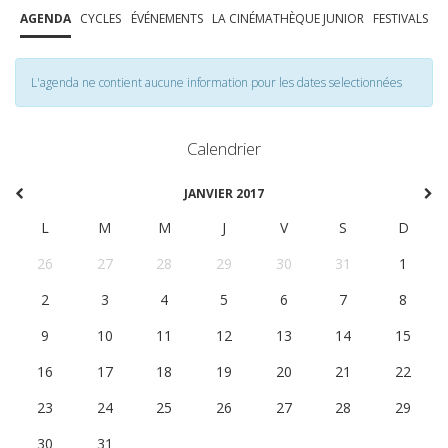
AGENDA
CYCLES
ÉVÉNEMENTS
LA CINÉMATHÈQUE JUNIOR
FESTIVALS
L'agenda ne contient aucune information pour les dates selectionnées
Calendrier
JANVIER 2017
L
M
M
J
V
S
D
26
27
28
29
30
31
1
2
3
4
5
6
7
8
9
10
11
12
13
14
15
16
17
18
19
20
21
22
23
24
25
26
27
28
29
30
31
1
2
3
4
5