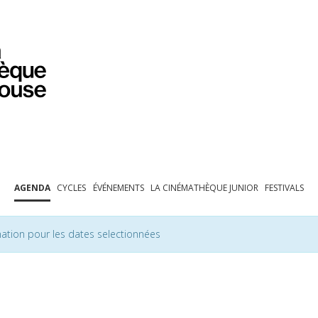
PROGRAMMATION
EXPOSITIONS
COLLECTIONS
COLLECTIONS EN LIGNE
BIBLIOTHÈQUE
ÉDUCATION
ESPACE PRO
AGENDA
CYCLES
ÉVÉNEMENTS
LA CINÉMATHÈQUE JUNIOR
FESTIVALS
ation pour les dates selectionnées