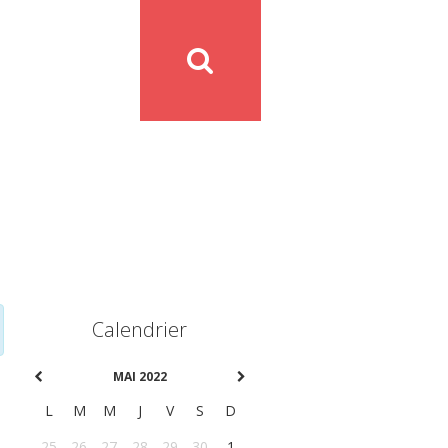
Calendrier
MAI 2022
L
M
M
J
V
S
D
25
26
27
28
29
30
1