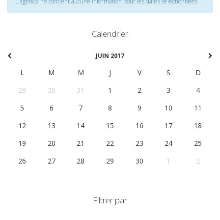
L'agenda ne contient aucune information pour les dates selectionnées
Calendrier
JUIN 2017
L
M
M
J
V
S
D
29
30
31
1
2
3
4
5
6
7
8
9
10
11
12
13
14
15
16
17
18
19
20
21
22
23
24
25
26
27
28
29
30
1
2
Filtrer par