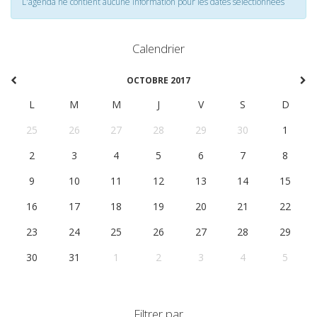
L'agenda ne contient aucune information pour les dates selectionnées
Calendrier
OCTOBRE 2017
L
M
M
J
V
S
D
25
26
27
28
29
30
1
2
3
4
5
6
7
8
9
10
11
12
13
14
15
16
17
18
19
20
21
22
23
24
25
26
27
28
29
30
31
1
2
3
4
5
Filtrer par