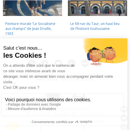
Peinture murale “Le Socialisme
Le 69 rue du Taur, un haut lieu
aux champs” de Jean Druille,
de l’histoire toulousaine
1933
LA CINÉMATHÈQUE
·
CONTACTS
·
LETTRE D'INFORMATION
·
PARTENAIRES
·
MENTIONS LÉGALES
La Cinémathèque de Toulouse
69 rue du Taur - Toulouse - Tél. : 05 62 30 30 10
La Cinémathèque de Toulouse © 2015. Tous droits réservés.