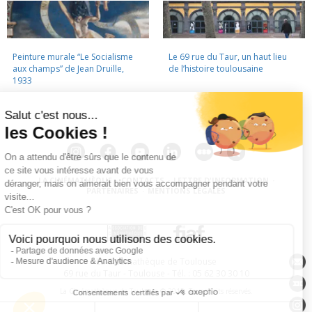
Peinture murale “Le Socialisme
Le 69 rue du Taur, un haut lieu
aux champs” de Jean Druille,
de l’histoire toulousaine
1933
LA CINÉMATHÈQUE
·
CONTACTS
·
LETTRE D'INFORMATION
·
PARTENAIRES
·
MENTIONS LÉGALES
La Cinémathèque de Toulouse
69 rue du Taur - Toulouse - Tél. : 05 62 30 30 10
La Cinémathèque de Toulouse © 2015. Tous droits réservés.