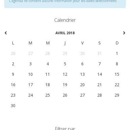
L'agenda ne contient aucune information pour les dates selectionnées
Calendrier
AVRIL 2018
L
M
M
J
V
S
D
26
27
28
29
30
31
1
2
3
4
5
6
7
8
9
10
11
12
13
14
15
16
17
18
19
20
21
22
23
24
25
26
27
28
29
30
1
2
3
4
5
6
Filtrer par