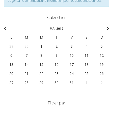
L'agenda ne contient aucune information pour les dates selectionnées
Calendrier
MAI 2019
L
M
M
J
V
S
D
29
30
1
2
3
4
5
6
7
8
9
10
11
12
13
14
15
16
17
18
19
20
21
22
23
24
25
26
27
28
29
30
31
1
2
Filtrer par