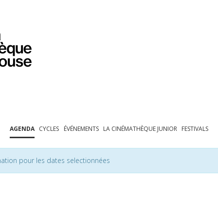
PROGRAMMATION
EXPOSITIONS
COLLECTIONS
COLLECTIONS EN LIGNE
BIBLIOTHÈQUE
ÉDUCATION
ESPACE PRO
AGENDA
CYCLES
ÉVÉNEMENTS
LA CINÉMATHÈQUE JUNIOR
FESTIVALS
ation pour les dates selectionnées