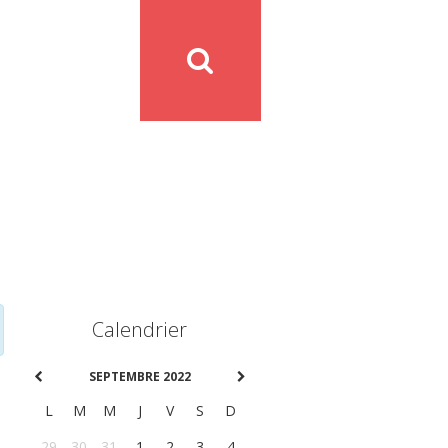
Calendrier
SEPTEMBRE 2022
L
M
M
J
V
S
D
29
30
31
1
2
3
4