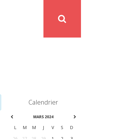
Calendrier
MARS 2024
L
M
M
J
V
S
D
26
27
28
29
1
2
3