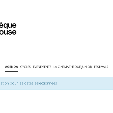
PROGRAMMATION
EXPOSITIONS
COLLECTIONS
COLLECTIONS EN LIGNE
BIBLIOTHÈQUE
ÉDUCATION
ESPACE PRO
AGENDA
CYCLES
ÉVÉNEMENTS
LA CINÉMATHÈQUE JUNIOR
FESTIVALS
ation pour les dates selectionnées