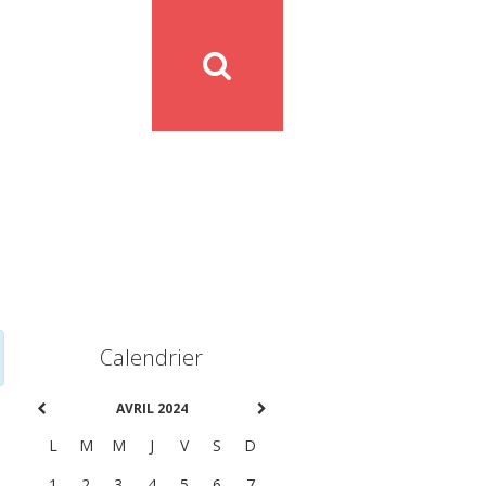
Calendrier
AVRIL 2024
L
M
M
J
V
S
D
1
2
3
4
5
6
7