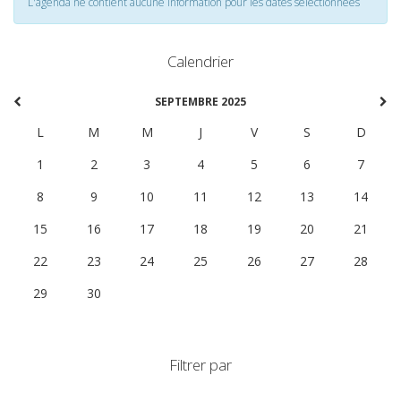
L'agenda ne contient aucune information pour les dates selectionnées
Calendrier
SEPTEMBRE 2025
L
M
M
J
V
S
D
1
2
3
4
5
6
7
8
9
10
11
12
13
14
15
16
17
18
19
20
21
22
23
24
25
26
27
28
29
30
1
2
3
4
5
Filtrer par