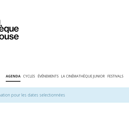
PROGRAMMATION
EXPOSITIONS
COLLECTIONS
COLLECTIONS EN LIGNE
BIBLIOTHÈQUE
ÉDUCATION
ESPACE PRO
AGENDA
CYCLES
ÉVÉNEMENTS
LA CINÉMATHÈQUE JUNIOR
FESTIVALS
ation pour les dates selectionnées