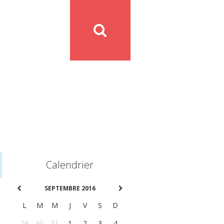
Calendrier
SEPTEMBRE 2016
L
M
M
J
V
S
D
29
30
31
1
2
3
4