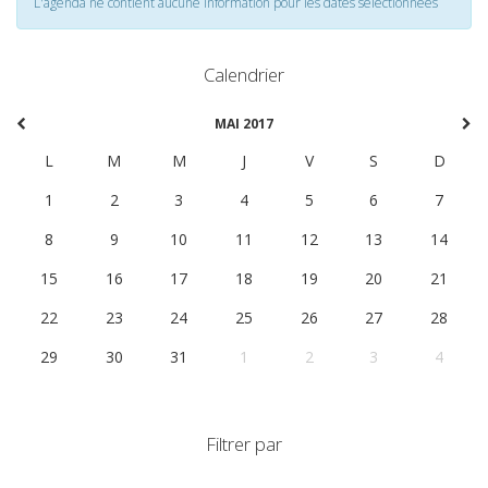
L'agenda ne contient aucune information pour les dates selectionnées
Calendrier
MAI 2017
L
M
M
J
V
S
D
1
2
3
4
5
6
7
8
9
10
11
12
13
14
15
16
17
18
19
20
21
22
23
24
25
26
27
28
29
30
31
1
2
3
4
Filtrer par