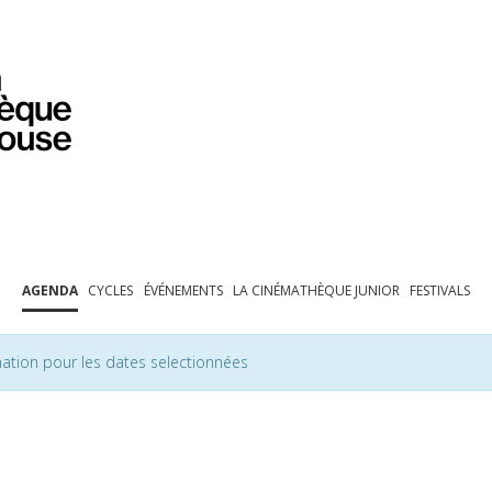
PROGRAMMATION
EXPOSITIONS
COLLECTIONS
COLLECTIONS EN LIGNE
BIBLIOTHÈQUE
ÉDUCATION
ESPACE PRO
AGENDA
CYCLES
ÉVÉNEMENTS
LA CINÉMATHÈQUE JUNIOR
FESTIVALS
ation pour les dates selectionnées