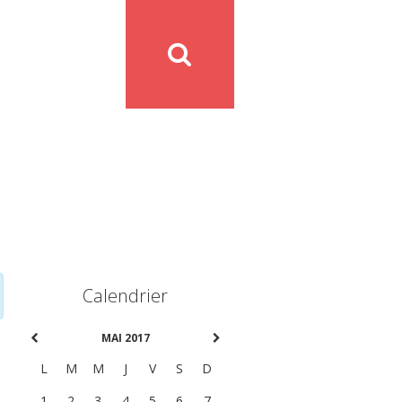
Calendrier
MAI 2017
L
M
M
J
V
S
D
1
2
3
4
5
6
7