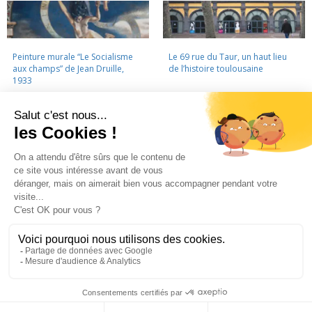
Peinture murale “Le Socialisme
Le 69 rue du Taur, un haut lieu
aux champs” de Jean Druille,
de l’histoire toulousaine
1933
LA CINÉMATHÈQUE
·
CONTACTS
·
LETTRE D'INFORMATION
·
PARTENAIRES
·
MENTIONS LÉGALES
La Cinémathèque de Toulouse
69 rue du Taur - Toulouse - Tél. : 05 62 30 30 10
La Cinémathèque de Toulouse © 2015. Tous droits réservés.