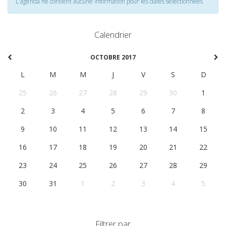
L'agenda ne contient aucune information pour les dates selectionnées
Calendrier
OCTOBRE 2017
L
M
M
J
V
S
D
25
26
27
28
29
30
1
2
3
4
5
6
7
8
9
10
11
12
13
14
15
16
17
18
19
20
21
22
23
24
25
26
27
28
29
30
31
1
2
3
4
5
Filtrer par