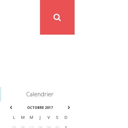
Calendrier
OCTOBRE 2017
L
M
M
J
V
S
D
25
26
27
28
29
30
1