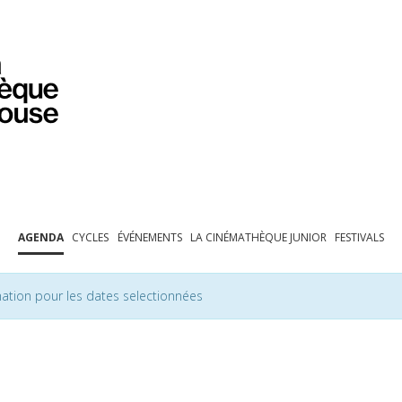
PROGRAMMATION
EXPOSITIONS
COLLECTIONS
COLLECTIONS EN LIGNE
BIBLIOTHÈQUE
ÉDUCATION
ESPACE PRO
AGENDA
CYCLES
ÉVÉNEMENTS
LA CINÉMATHÈQUE JUNIOR
FESTIVALS
ation pour les dates selectionnées